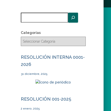
B
u
s
c
Categorías
a
r
RESOLUCIÓN INTERNA 0001-
2026
31 diciembre, 2025
RESOLUCIÓN 001-2025
2 enero, 2025