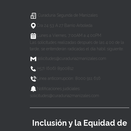
Curaduría Segunda de Manizales
Cra 24 53 A 27 Barrio Arboleda
Lunes a Viernes, 7:00AM a 4:00PM
Las solicitudes realizadas después de las 4:00 de la
tarde, se entenderán radicadas el día hábil siguiente.
solicitudes@curaduria2manizales.com
(+57) (606) 8900812
Línea anticorrupción: 8000 911 616
Notificaciones judiciales:
solicitudes@curaduria2manizales.com
Inclusión y la Equidad de