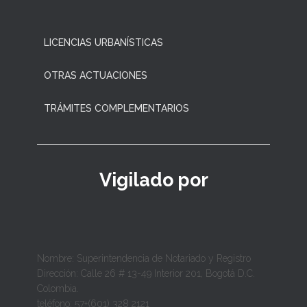
LICENCIAS URBANÍSTICAS
OTRAS ACTUACIONES
TRÁMITES COMPLEMENTARIOS
Vigilado por
Nombre: Superintendencia de Notariado y Registro
Dirección: Calle 26 # 13-49 Interior 201, Bogotá D.C.
Colombia.
teléfono: 57+(601) 328 2121