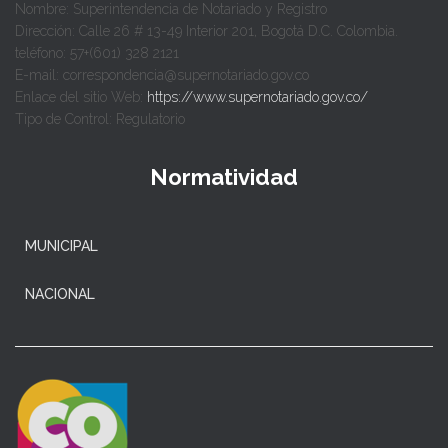
Nombre: Superintendencia de Notariado y Registro
Dirección: Calle 26 # 13-49 Interior 201, Bogotá D.C. Colombia.
teléfono: 57+(601) 328 2121
E-mail: correspondencia@supernotariado.gov.co
Enlace del sitio Web:
https://www.supernotariado.gov.co/
Tipo de Control: Regulatorio
Normatividad
MUNICIPAL
NACIONAL