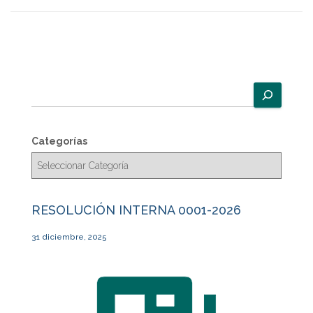
B
u
s
c
Categorías
a
r
RESOLUCIÓN INTERNA 0001-2026
31 diciembre, 2025