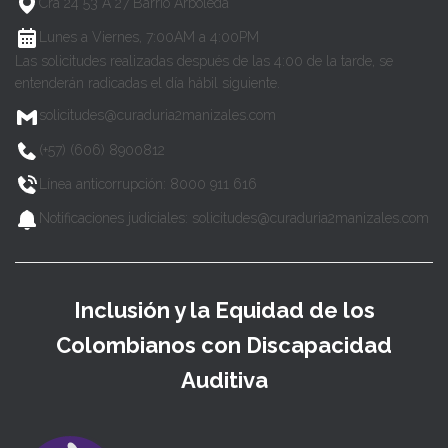
Cra 24 53 A 27 Barrio Arboleda
Lunes a Viernes, 7:00AM a 4:00PM
Las solicitudes realizadas después de las 4:00 de la tarde, se
entenderán radicadas el día hábil siguiente.
solicitudes@curaduria2manizales.com
(+57) (606) 8900812
Línea anticorrupción: 8000 911 616
Notificaciones judiciales: solicitudes@curaduria2manizales.com
Inclusión y la Equidad de los
Colombianos con Discapacidad
Auditiva