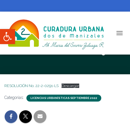
Abrir barra de herramientas
CAMBI
RESOLUCIÓN No. 22-2-0291-LS
RESOLUCIÓN No. 22-2-0291-LS
Descargar
Categorías:
LICENCIAS URBANÍSTICAS SEPTIEMBRE 2022