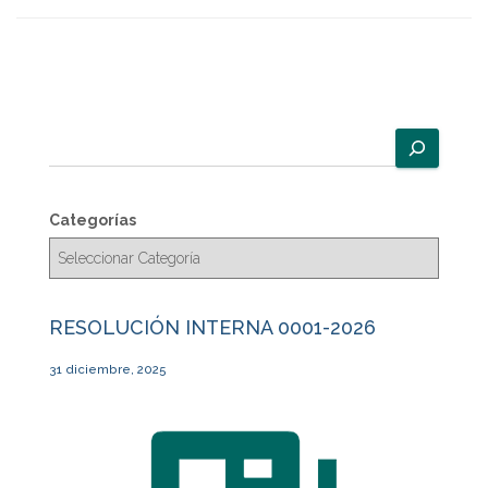
B
u
s
c
Categorías
a
r
RESOLUCIÓN INTERNA 0001-2026
31 diciembre, 2025