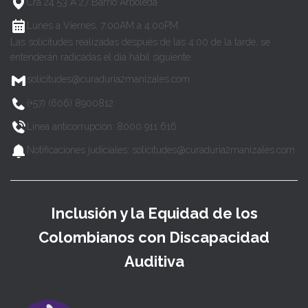
Cra 24 53 A 27 Barrio Arboleda
Lunes a Viernes, 7:00AM a 4:00PM
Las solicitudes realizadas después de las 4:00 de la tarde, se
entenderán radicadas el día hábil siguiente.
solicitudes@curaduria2manizales.com
(+57) (606) 8900812
Línea anticorrupción: 8000 911 616
Notificaciones judiciales: solicitudes@curaduria2manizales.com
Inclusión y la Equidad de los
Colombianos con Discapacidad
Auditiva