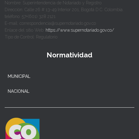
Nombre: Superintendencia de Notariado y Registro
Dirección: Calle 26 # 13-49 Interior 201, Bogotá D.C. Colombia.
teléfono: 57+(601) 328 2121
E-mail: correspondencia@supernotariado.gov.co
Enlace del sitio Web:
https://www.supernotariado.gov.co/
Tipo de Control: Regulatorio
Normatividad
MUNICIPAL
NACIONAL