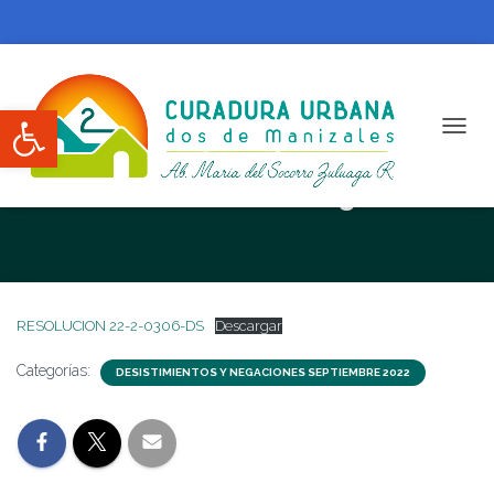
Abrir barra de herramientas
CAMBI
RESOLUCION 22-2-0306-DS
RESOLUCION 22-2-0306-DS
Descargar
Categorías:
DESISTIMIENTOS Y NEGACIONES SEPTIEMBRE 2022