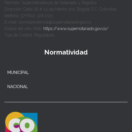
Nombre: Superintendencia de Notariado y Registro
Dirección: Calle 26 # 13-49 Interior 201, Bogotá D.C. Colombia.
teléfono: 57+(601) 328 2121
E-mail: correspondencia@supernotariado.gov.co
Enlace del sitio Web:
https://www.supernotariado.gov.co/
Tipo de Control: Regulatorio
Normatividad
MUNICIPAL
NACIONAL