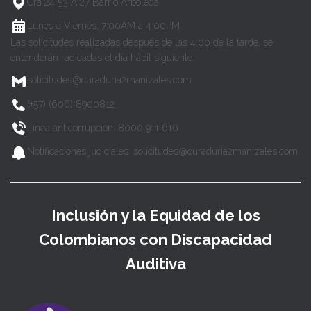
Cra 24 53 A 27 Barrio Arboleda
Lunes a Viernes, 7:00AM a 4:00PM
Las solicitudes realizadas después de las 4:00 de la tarde, se
entenderán radicadas el día hábil siguiente.
solicitudes@curaduria2manizales.com
(+57) (606) 8900812
Línea anticorrupción: 8000 911 616
Notificaciones judiciales: solicitudes@curaduria2manizales.com
Inclusión y la Equidad de los
Colombianos con Discapacidad
Auditiva