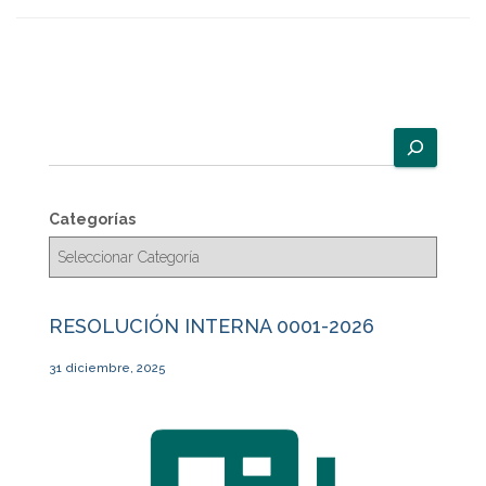
B
u
s
c
Categorías
a
r
RESOLUCIÓN INTERNA 0001-2026
31 diciembre, 2025