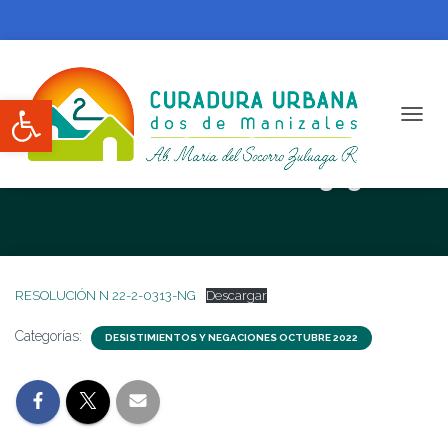
Abrir barra de herramientas
CAMBI
RESOLUCIÓN N 22-2-0313-NG
RESOLUCIÓN N 22-2-0313-NG
Descargar
Categorías:
DESISTIMIENTOS Y NEGACIONES OCTUBRE 2022