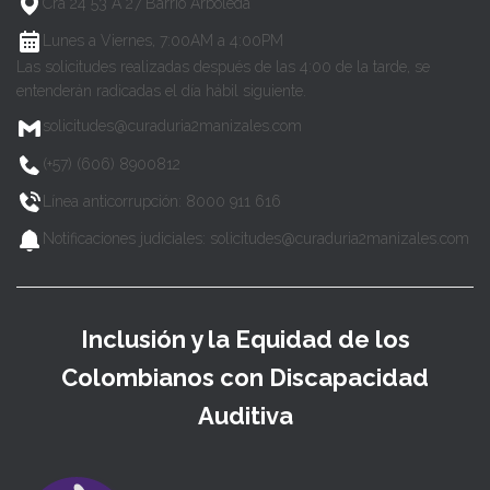
Cra 24 53 A 27 Barrio Arboleda
Lunes a Viernes, 7:00AM a 4:00PM
Las solicitudes realizadas después de las 4:00 de la tarde, se
entenderán radicadas el día hábil siguiente.
solicitudes@curaduria2manizales.com
(+57) (606) 8900812
Línea anticorrupción: 8000 911 616
Notificaciones judiciales: solicitudes@curaduria2manizales.com
Inclusión y la Equidad de los
Colombianos con Discapacidad
Auditiva