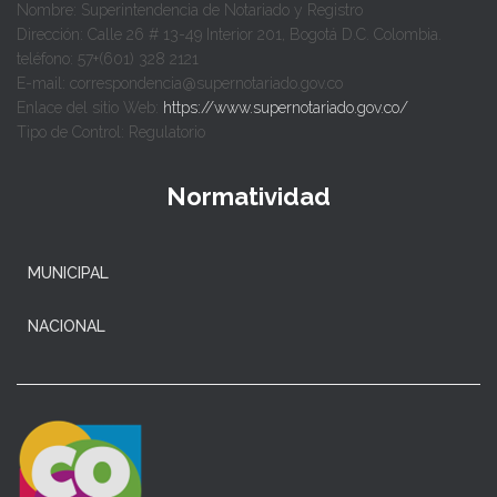
Nombre: Superintendencia de Notariado y Registro
Dirección: Calle 26 # 13-49 Interior 201, Bogotá D.C. Colombia.
teléfono: 57+(601) 328 2121
E-mail: correspondencia@supernotariado.gov.co
Enlace del sitio Web:
https://www.supernotariado.gov.co/
Tipo de Control: Regulatorio
Normatividad
MUNICIPAL
NACIONAL