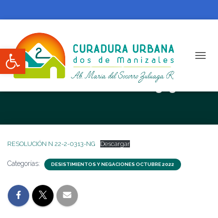
Abrir barra de herramientas
CAMBI
RESOLUCIÓN N 22-2-0313-NG
RESOLUCIÓN N 22-2-0313-NG
Descargar
Categorías:
DESISTIMIENTOS Y NEGACIONES OCTUBRE 2022