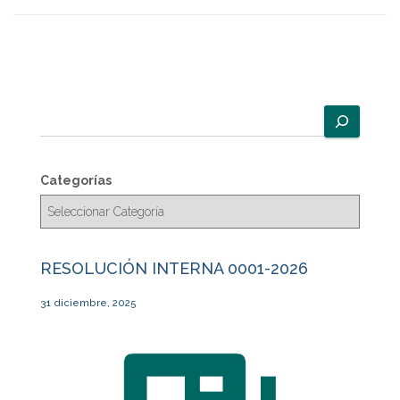
B
u
s
c
Categorías
a
r
RESOLUCIÓN INTERNA 0001-2026
31 diciembre, 2025