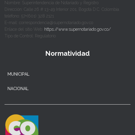
Nombre: Superintendencia de Notariado y Registro
Dirección: Calle 26 # 13-49 Interior 201, Bogotá D.C. Colombia.
teléfono: 57+(601) 328 2121
E-mail: correspondencia@supernotariado.gov.co
Enlace del sitio Web:
https://www.supernotariado.gov.co/
Tipo de Control: Regulatorio
Normatividad
MUNICIPAL
NACIONAL