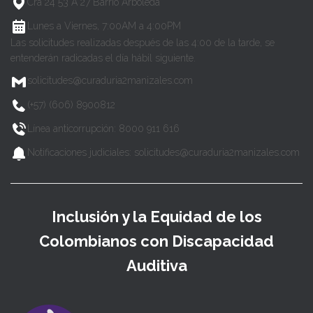
Cra 24 53 A 27 Barrio Arboleda
Lunes a Viernes, 7:00AM a 4:00PM
Las solicitudes realizadas después de las 4:00 de la tarde, se
entenderán radicadas el día hábil siguiente.
solicitudes@curaduria2manizales.com
(+57) (606) 8900812
Línea anticorrupción: 8000 911 616
Notificaciones judiciales: solicitudes@curaduria2manizales.com
Inclusión y la Equidad de los
Colombianos con Discapacidad
Auditiva