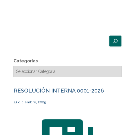
B
u
s
c
Categorías
a
r
RESOLUCIÓN INTERNA 0001-2026
31 diciembre, 2025