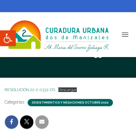
Abrir barra de herramientas
CAMBI
RESOLUCIÓN 22-2-0332-DS
RESOLUCIÓN 22-2-0332-DS
Descargar
Categorías:
DESISTIMIENTOS Y NEGACIONES OCTUBRE 2022