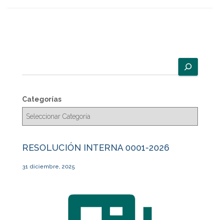
B
u
s
c
Categorías
a
r
RESOLUCIÓN INTERNA 0001-2026
31 diciembre, 2025