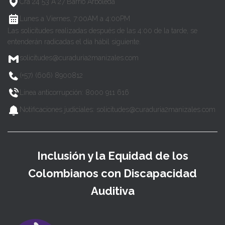
Cra 24 53 A 27 Barrio Arboleda
Lunes a Viernes, 7:00AM a 4:00PM
Las solicitudes realizadas después de las 4:00 de la tarde, se
entenderán radicadas el día hábil siguiente.
solicitudes@curaduria2manizales.com
(+57) (606) 8900812
Línea anticorrupción: 8000 911 616
Notificaciones judiciales: solicitudes@curaduria2manizales.com
Inclusión y la Equidad de los
Colombianos con Discapacidad
Auditiva