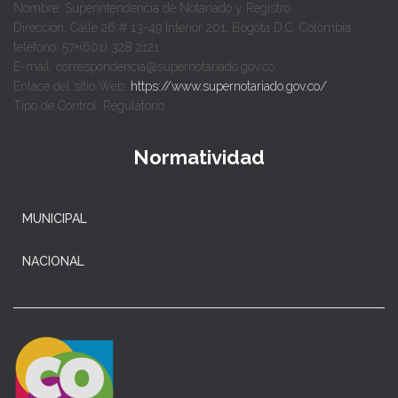
Nombre: Superintendencia de Notariado y Registro
Dirección: Calle 26 # 13-49 Interior 201, Bogotá D.C. Colombia.
teléfono: 57+(601) 328 2121
E-mail: correspondencia@supernotariado.gov.co
Enlace del sitio Web:
https://www.supernotariado.gov.co/
Tipo de Control: Regulatorio
Normatividad
MUNICIPAL
NACIONAL