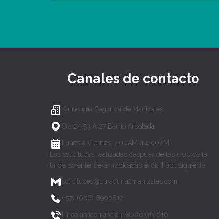
Canales de contacto
Curaduría Segunda de Manizales
Cra 24 53 A 27 Barrio Arboleda
Lunes a Viernes, 7:00AM a 4:00PM
Las solicitudes realizadas después de las 4:00 de la
tarde, se entenderán radicadas el día hábil siguiente.
solicitudes@curaduria2manizales.com
(+57) (606) 8900812
Línea anticorrupción: 8000 911 616