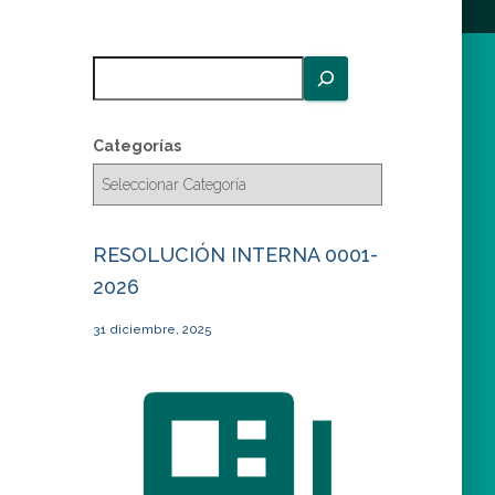
B
u
s
c
Categorías
a
r
RESOLUCIÓN INTERNA 0001-
2026
31 diciembre, 2025