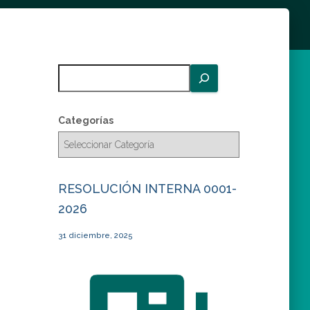
B
u
s
c
Categorías
a
r
RESOLUCIÓN INTERNA 0001-
2026
31 diciembre, 2025