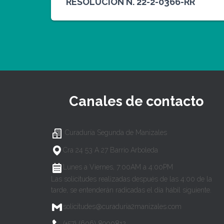
RESOLUCION N. 22-2-0366-RR
Canales de contacto
Curaduría Segunda de Manizales
Cra 24 53 A 27 Barrio Arboleda
Lunes a Viernes, 7:00AM a 4:00PM
Las solicitudes realizadas después de las 4:00 de la
tarde, se entenderán radicadas el día hábil siguiente.
solicitudes@curaduria2manizales.com
(+57) (606) 8900812