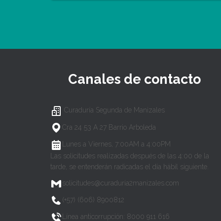
Canales de contacto
Curaduría Segunda de Manizales
Cra 24 53 A 27 Barrio Arboleda
Lunes a Viernes, 7:00AM a 4:00PM
Las solicitudes realizadas después de las 4:00 de la
tarde, se entenderán radicadas el día hábil siguiente.
solicitudes@curaduria2manizales.com
(+57) (606) 8900812
Línea anticorrupción: 8000 911 616