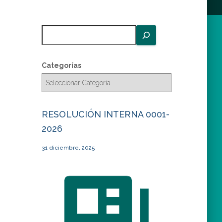
B
u
s
c
Categorías
a
r
RESOLUCIÓN INTERNA 0001-
2026
31 diciembre, 2025