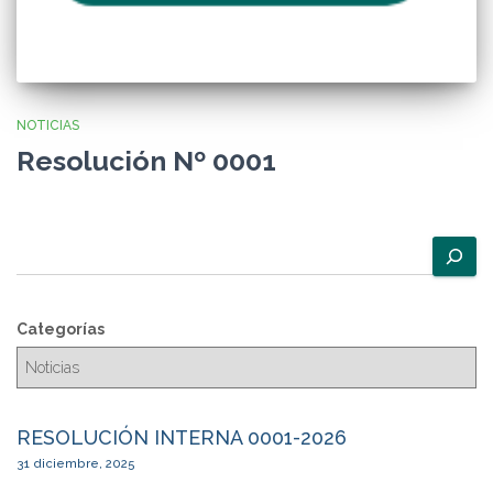
NOTICIAS
Resolución Nº 0001
B
u
s
c
Categorías
a
r
RESOLUCIÓN INTERNA 0001-2026
31 diciembre, 2025