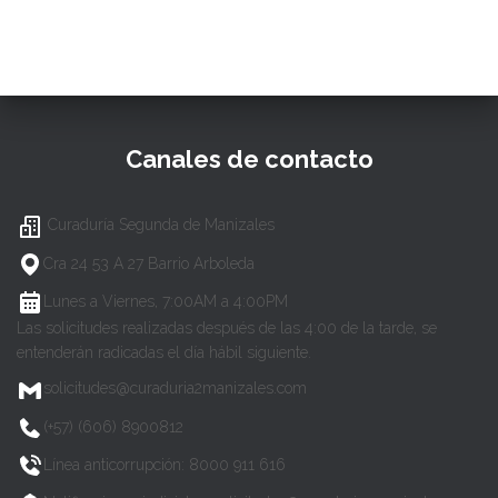
Canales de contacto
Curaduría Segunda de Manizales
Cra 24 53 A 27 Barrio Arboleda
Lunes a Viernes, 7:00AM a 4:00PM
Las solicitudes realizadas después de las 4:00 de la tarde, se
entenderán radicadas el día hábil siguiente.
solicitudes@curaduria2manizales.com
(+57) (606) 8900812
Línea anticorrupción: 8000 911 616