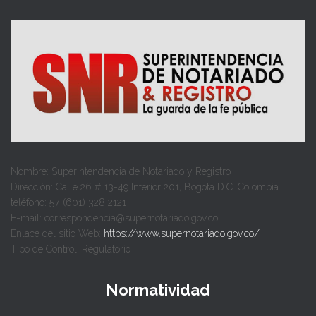
Nombre: Superintendencia de Notariado y Registro
Dirección: Calle 26 # 13-49 Interior 201, Bogotá D.C. Colombia.
teléfono: 57+(601) 328 2121
E-mail: correspondencia@supernotariado.gov.co
Enlace del sitio Web:
https://www.supernotariado.gov.co/
Tipo de Control: Regulatorio
Normatividad