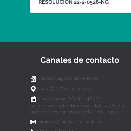
RESOLUCIÓN 22-2-0528-NG
Canales de contacto
Curaduría Segunda de Manizales
Cra 24 53 A 27 Barrio Arboleda
Lunes a Viernes, 7:00AM a 4:00PM
Las solicitudes realizadas después de las 4:00 de la
tarde, se entenderán radicadas el día hábil siguiente.
solicitudes@curaduria2manizales.com