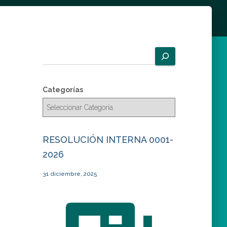
B
u
s
c
Categorías
a
r
RESOLUCIÓN INTERNA 0001-
2026
31 diciembre, 2025