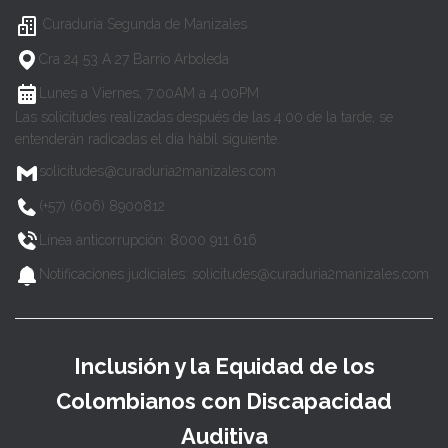
Curaduría Segunda de Manizales
Cra 24 53 A 27 Barrio Arboleda
Lunes a Viernes, 7:00AM a 4:00PM
Las solicitudes realizadas después de las 4:00 de la tarde, se
entenderán radicadas el día hábil siguiente.
solicitudes@curaduria2manizales.com
(+57) (606) 8900812
Línea anticorrupción: 8000 911 616
Notificaciones judiciales: solicitudes@curaduria2manizales.com
Inclusión y la Equidad de los
Colombianos con Discapacidad
Auditiva