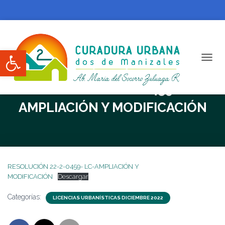
Abrir barra de herramientas
CAMBI
RESOLUCIÓN 22-2-0459- LC-
AMPLIACIÓN Y MODIFICACIÓN
RESOLUCIÓN 22-2-0459- LC-AMPLIACIÓN Y
MODIFICACIÓN
Descargar
Categorías:
LICENCIAS URBANÍSTICAS DICIEMBRE 2022