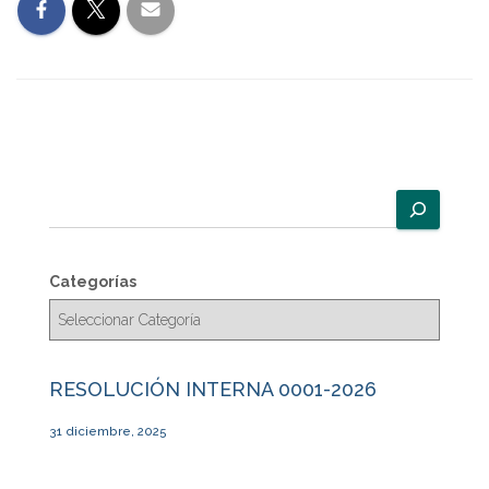
B
u
s
c
Categorías
a
r
RESOLUCIÓN INTERNA 0001-2026
31 diciembre, 2025