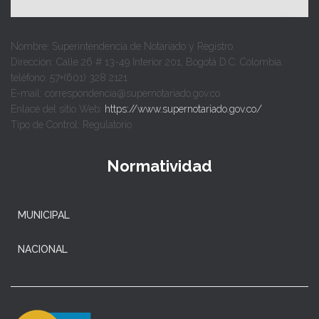
Nombre: Superintendencia de Notariado y Registro
Dirección: Calle 26 # 13-49 Interior 201, Bogotá D.C. Colombia.
teléfono: 57+(601) 328 2121
E-mail: correspondencia@supernotariado.gov.co
Enlace del sitio Web:
https://www.supernotariado.gov.co/
Tipo de Control: Regulatorio
Normatividad
MUNICIPAL
NACIONAL