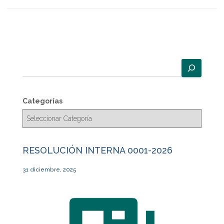
B
u
s
c
Categorías
a
r
RESOLUCIÓN INTERNA 0001-2026
31 diciembre, 2025