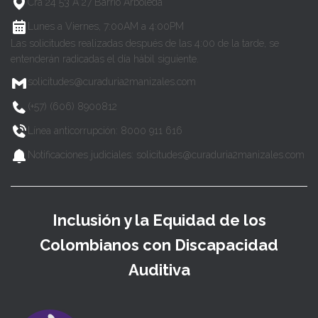
Cra 24 53 A 27 Barrio Arboleda
Lunes a Viernes, 7:00AM a 4:00PM
Las solicitudes realizadas después de las 4:00 de la tarde, se
entenderán radicadas el día hábil siguiente.
solicitudes@curaduria2manizales.com
(+57) (606) 8900812
Línea anticorrupción: 8000 911 616
Notificaciones judiciales: solicitudes@curaduria2manizales.com
Inclusión y la Equidad de los
Colombianos con Discapacidad
Auditiva