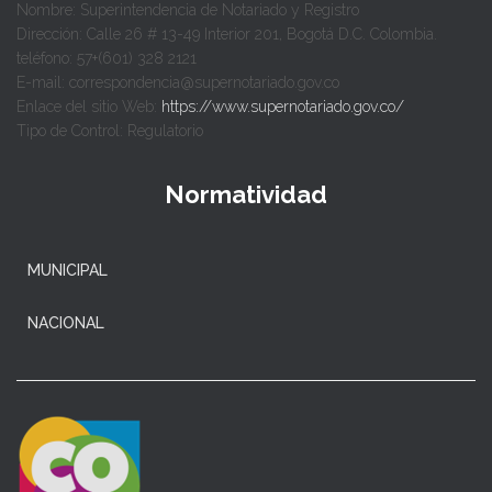
Nombre: Superintendencia de Notariado y Registro
Dirección: Calle 26 # 13-49 Interior 201, Bogotá D.C. Colombia.
teléfono: 57+(601) 328 2121
E-mail: correspondencia@supernotariado.gov.co
Enlace del sitio Web:
https://www.supernotariado.gov.co/
Tipo de Control: Regulatorio
Normatividad
MUNICIPAL
NACIONAL