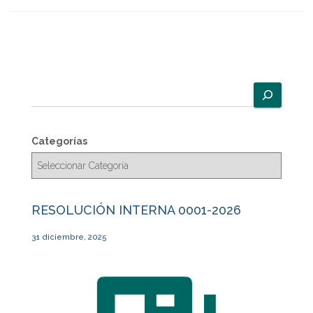
B
u
s
c
Categorías
a
r
RESOLUCIÓN INTERNA 0001-2026
31 diciembre, 2025