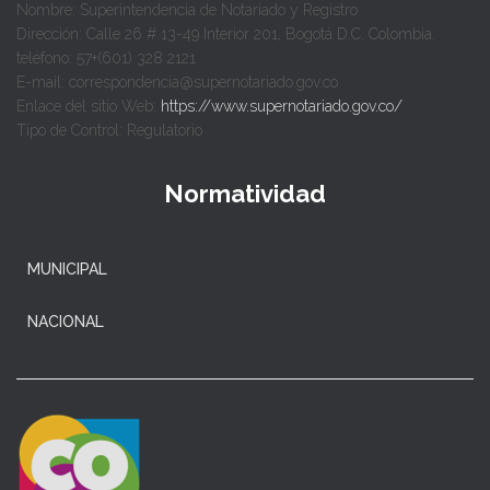
Nombre: Superintendencia de Notariado y Registro
Dirección: Calle 26 # 13-49 Interior 201, Bogotá D.C. Colombia.
teléfono: 57+(601) 328 2121
E-mail: correspondencia@supernotariado.gov.co
Enlace del sitio Web:
https://www.supernotariado.gov.co/
Tipo de Control: Regulatorio
Normatividad
MUNICIPAL
NACIONAL