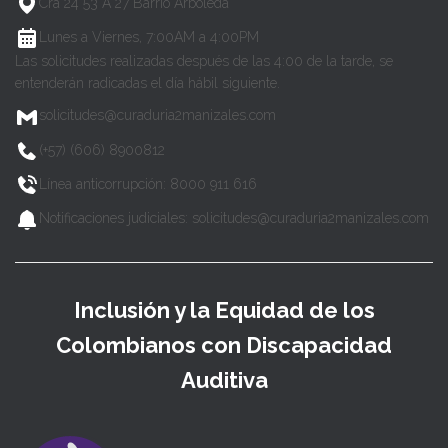
Cra 24 53 A 27 Barrio Arboleda
Lunes a Viernes, 7:00AM a 4:00PM
Las solicitudes realizadas después de las 4:00 de la tarde, se
entenderán radicadas el día hábil siguiente.
solicitudes@curaduria2manizales.com
(+57) (606) 8900812
Línea anticorrupción: 8000 911 616
Notificaciones judiciales: solicitudes@curaduria2manizales.com
Inclusión y la Equidad de los
Colombianos con Discapacidad
Auditiva