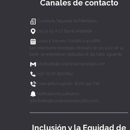
Canales de contacto
Curaduría Segunda de Manizales
Cra 24 53 A 27 Barrio Arboleda
Lunes a Viernes, 7:00AM a 4:00PM
Las solicitudes realizadas después de las 4:00 de la
tarde, se entenderán radicadas el día hábil siguiente.
solicitudes@curaduria2manizales.com
(+57) (606) 8900812
Línea anticorrupción: 8000 911 616
Notificaciones judiciales:
solicitudes@curaduria2manizales.com
Inclusión y la Equidad de