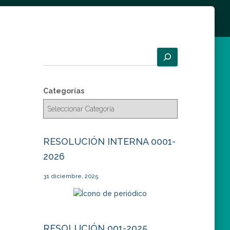
B
u
s
c
Categorías
a
r
RESOLUCIÓN INTERNA 0001-
2026
31 diciembre, 2025
RESOLUCIÓN 001-2025