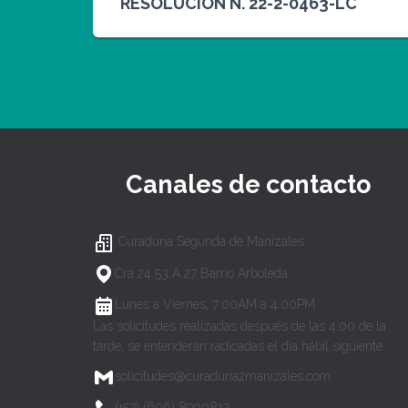
RESOLUCION N. 22-2-0463-LC
Canales de contacto
Curaduría Segunda de Manizales
Cra 24 53 A 27 Barrio Arboleda
Lunes a Viernes, 7:00AM a 4:00PM
Las solicitudes realizadas después de las 4:00 de la
tarde, se entenderán radicadas el día hábil siguiente.
solicitudes@curaduria2manizales.com
(+57) (606) 8900812