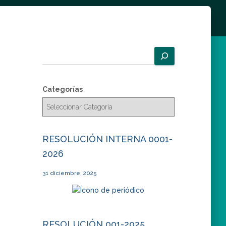
B
u
s
c
Categorías
a
r
RESOLUCIÓN INTERNA 0001-
2026
31 diciembre, 2025
RESOLUCIÓN 001-2025