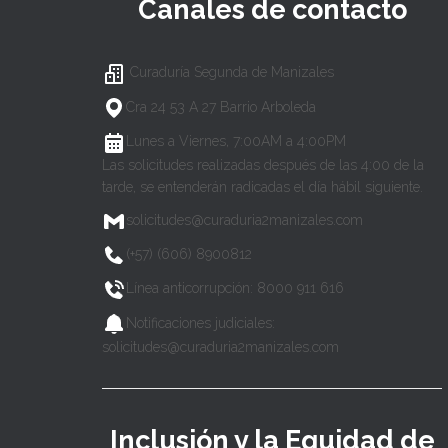
Canales de contacto
Curaduría Segunda de Manizales
Cra 24 53 A 27 Barrio Arboleda
Lunes a Viernes, 7:00AM a 4:00PM
Las solicitudes realizadas después de las 4:00 de la
tarde, se entenderán radicadas el día hábil siguiente.
solicitudes@curaduria2manizales.com
(+57) (606) 8900812
Línea anticorrupción: 8000 911 616
Notificaciones judiciales:
solicitudes@curaduria2manizales.com
Inclusión y la Equidad de