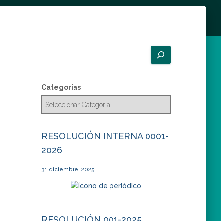
B
u
s
c
Categorías
a
r
RESOLUCIÓN INTERNA 0001-
2026
31 diciembre, 2025
RESOLUCIÓN 001-2025