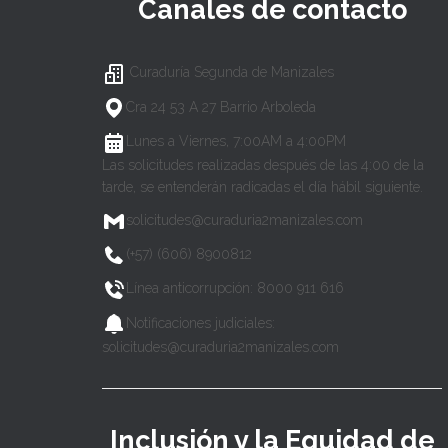
Canales de contacto
Curaduría Segunda de Manizales
Cra 24 53 A 27 Barrio Arboleda
Lunes a Viernes, 7:00AM a 4:00PM
Las solicitudes realizadas después de las 4:00 de la
tarde, se entenderán radicadas el día hábil siguiente.
solicitudes@curaduria2manizales.com
(+57) (606) 8900812
Línea anticorrupción: 8000 911 616
Notificaciones judiciales:
solicitudes@curaduria2manizales.com
Inclusión y la Equidad de