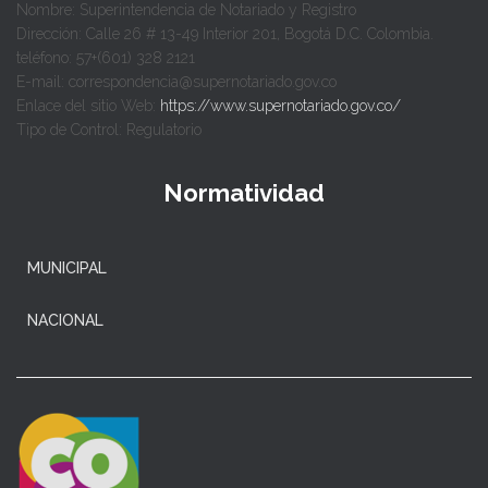
Nombre: Superintendencia de Notariado y Registro
Dirección: Calle 26 # 13-49 Interior 201, Bogotá D.C. Colombia.
teléfono: 57+(601) 328 2121
E-mail: correspondencia@supernotariado.gov.co
Enlace del sitio Web:
https://www.supernotariado.gov.co/
Tipo de Control: Regulatorio
Normatividad
MUNICIPAL
NACIONAL