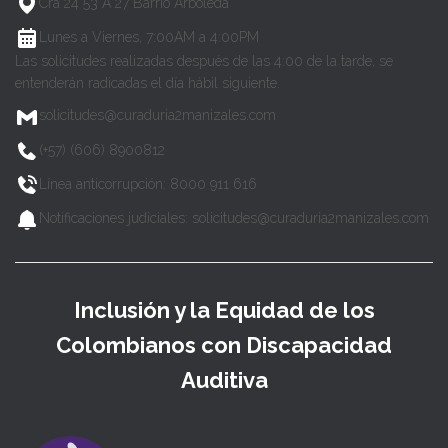
Cra 24 53 A 27 Barrio Arboleda
Lunes a Viernes, 7:00AM a 4:00PM
Las solicitudes realizadas después de las 4:00 de la tarde, se
entenderán radicadas el día hábil siguiente.
solicitudes@curaduria2manizales.com
(+57) (606) 8900812
Línea anticorrupción: 8000 911 616
Notificaciones judiciales: solicitudes@curaduria2manizales.com
Inclusión y la Equidad de los
Colombianos con Discapacidad
Auditiva