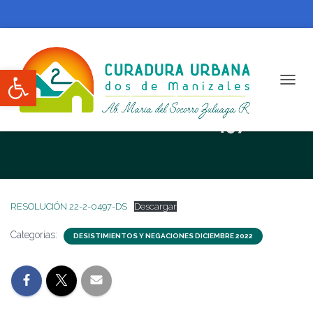
Abrir barra de herramientas
CAMBI
RESOLUCIÓN 22-2-0497-DS
RESOLUCIÓN 22-2-0497-DS
Descargar
Categorías:
DESISTIMIENTOS Y NEGACIONES DICIEMBRE 2022