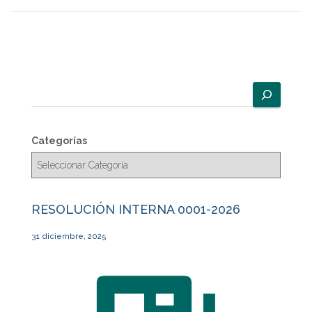
B
u
s
c
Categorías
a
r
RESOLUCIÓN INTERNA 0001-2026
31 diciembre, 2025