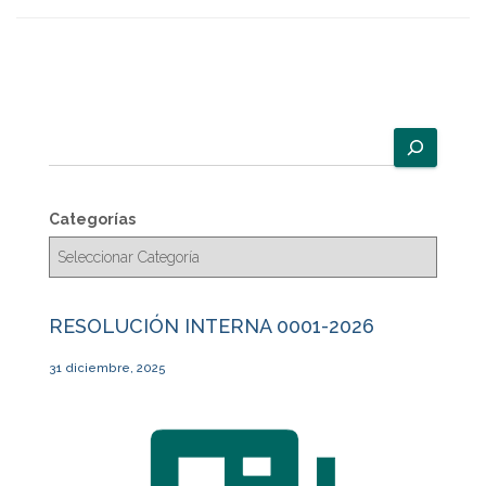
B
u
s
c
Categorías
a
r
RESOLUCIÓN INTERNA 0001-2026
31 diciembre, 2025