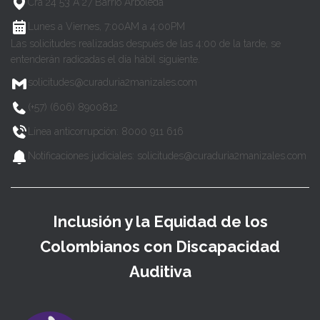
Cra 24 53 A 27 Barrio Arboleda
Lunes a Viernes, 7:00AM a 4:00PM
Las solicitudes realizadas después de las 4:00 de la tarde, se
entenderán radicadas el día hábil siguiente.
solicitudes@curaduria2manizales.com
(+57) (606) 8900812
Línea anticorrupción: 8000 911 616
Notificaciones judiciales: solicitudes@curaduria2manizales.com
Inclusión y la Equidad de los
Colombianos con Discapacidad
Auditiva