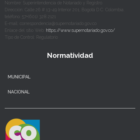
Nombre: Superintendencia de Notariado y Registro
Dirección: Calle 26 # 13-49 Interior 201, Bogotá D.C. Colombia.
teléfono: 57+(601) 328 2121
E-mail: correspondencia@supernotariado.gov.co
Enlace del sitio Web:
https://www.supernotariado.gov.co/
Tipo de Control: Regulatorio
Normatividad
MUNICIPAL
NACIONAL