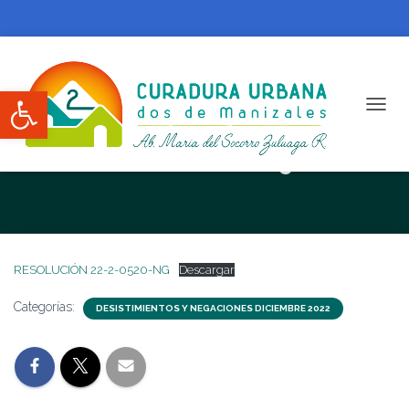
Abrir barra de herramientas
CAMBI
RESOLUCIÓN 22-2-0520-NG
RESOLUCIÓN 22-2-0520-NG
Descargar
Categorías:
DESISTIMIENTOS Y NEGACIONES DICIEMBRE 2022