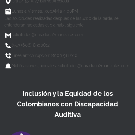
Cra 24 53 A 27 Barrio Arboleda
Lunes a Viernes, 7:00AM a 4:00PM
Las solicitudes realizadas después de las 4:00 de la tarde, se
entenderán radicadas el día hábil siguiente.
solicitudes@curaduria2manizales.com
(+57) (606) 8900812
Línea anticorrupción: 8000 911 616
Notificaciones judiciales: solicitudes@curaduria2manizales.com
Inclusión y la Equidad de los
Colombianos con Discapacidad
Auditiva