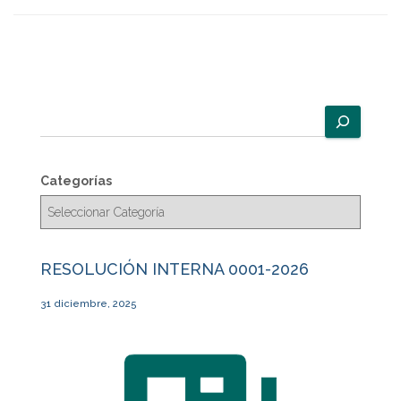
B
u
s
c
Categorías
a
r
RESOLUCIÓN INTERNA 0001-2026
31 diciembre, 2025