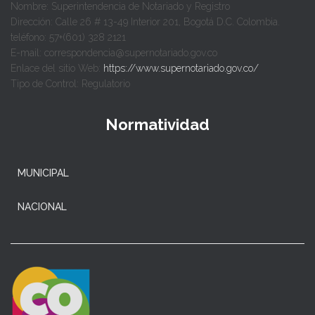
Nombre: Superintendencia de Notariado y Registro
Dirección: Calle 26 # 13-49 Interior 201, Bogotá D.C. Colombia.
teléfono: 57+(601) 328 2121
E-mail: correspondencia@supernotariado.gov.co
Enlace del sitio Web:
https://www.supernotariado.gov.co/
Tipo de Control: Regulatorio
Normatividad
MUNICIPAL
NACIONAL