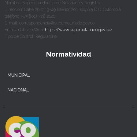
Nombre: Superintendencia de Notariado y Registro
Dirección: Calle 26 # 13-49 Interior 201, Bogotá D.C. Colombia.
teléfono: 57+(601) 328 2121
E-mail: correspondencia@supernotariado.gov.co
Enlace del sitio Web:
https://www.supernotariado.gov.co/
Tipo de Control: Regulatorio
Normatividad
MUNICIPAL
NACIONAL