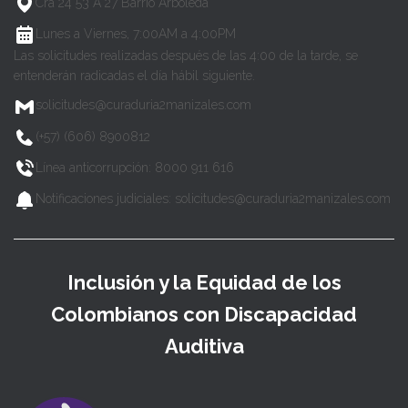
Cra 24 53 A 27 Barrio Arboleda
Lunes a Viernes, 7:00AM a 4:00PM
Las solicitudes realizadas después de las 4:00 de la tarde, se
entenderán radicadas el día hábil siguiente.
solicitudes@curaduria2manizales.com
(+57) (606) 8900812
Línea anticorrupción: 8000 911 616
Notificaciones judiciales: solicitudes@curaduria2manizales.com
Inclusión y la Equidad de los
Colombianos con Discapacidad
Auditiva