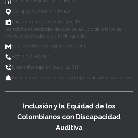
Curaduría Segunda de Manizales
Cra 24 53 A 27 Barrio Arboleda
Lunes a Viernes, 7:00AM a 4:00PM
Las solicitudes realizadas después de las 4:00 de la tarde, se
entenderán radicadas el día hábil siguiente.
solicitudes@curaduria2manizales.com
(+57) (606) 8900812
Línea anticorrupción: 8000 911 616
Notificaciones judiciales: solicitudes@curaduria2manizales.com
Inclusión y la Equidad de los
Colombianos con Discapacidad
Auditiva