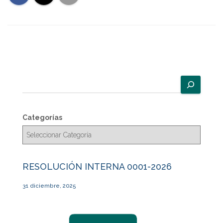
B
u
s
c
Categorías
a
r
RESOLUCIÓN INTERNA 0001-2026
31 diciembre, 2025