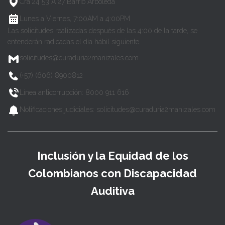
Cra 24 53 A 27 Barrio Arboleda
Lunes a Viernes, 7:00AM a 4:00PM
Las solicitudes realizadas después de las 4:00 de la tarde, se
entenderán radicadas el día hábil siguiente.
solicitudes@curaduria2manizales.com
(+57) (606) 8900812
Línea anticorrupción: 8000 911 616
Notificaciones judiciales: solicitudes@curaduria2manizales.com
Inclusión y la Equidad de los
Colombianos con Discapacidad
Auditiva