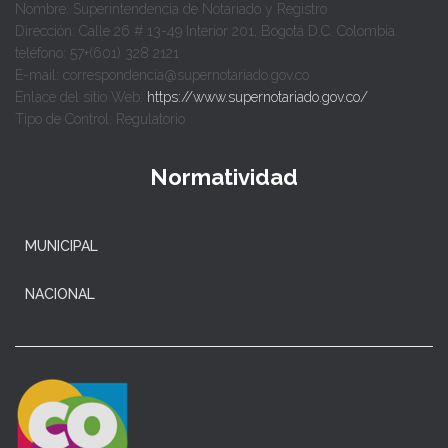
Nombre: Superintendencia de Notariado y Registro
Dirección: Calle 26 # 13-49 Interior 201, Bogotá D.C. Colombia.
teléfono: 57+(601) 328 2121
E-mail: correspondencia@supernotariado.gov.co
Enlace del sitio Web:
https://www.supernotariado.gov.co/
Tipo de Control: Regulatorio
Normatividad
MUNICIPAL
NACIONAL