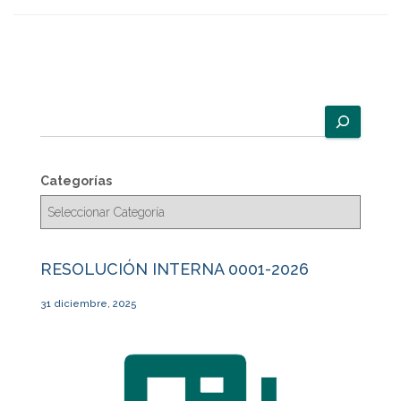
B
u
s
c
Categorías
a
r
RESOLUCIÓN INTERNA 0001-2026
31 diciembre, 2025