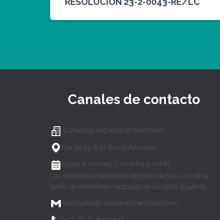
RESOLUCION 23-2-0043-RE/LC
Canales de contacto
Curaduría Segunda de Manizales
Cra 24 53 A 27 Barrio Arboleda
Lunes a Viernes, 7:00AM a 4:00PM
Las solicitudes realizadas después de las 4:00 de la
tarde, se entenderán radicadas el día hábil siguiente.
solicitudes@curaduria2manizales.com
(+57) (606) 8900812