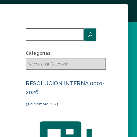
B
u
s
c
Categorías
a
r
RESOLUCIÓN INTERNA 0001-
2026
31 diciembre, 2025