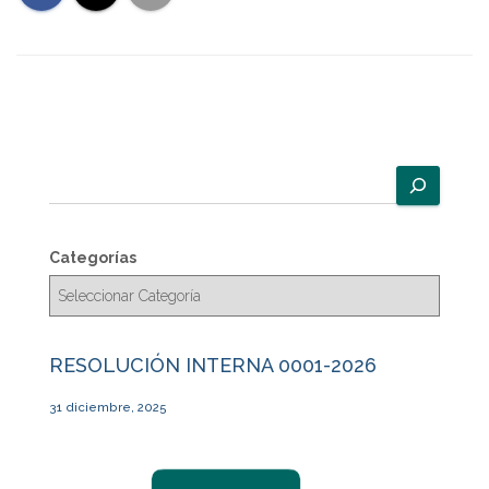
B
u
s
c
Categorías
a
r
RESOLUCIÓN INTERNA 0001-2026
31 diciembre, 2025