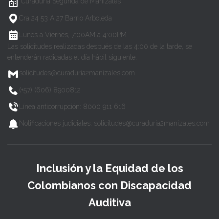
Curaduría Segunda de Manizales
Cra 24 53 A 27 Barrio Arboleda
Lunes a Viernes, 7:00AM a 4:00PM
Las solicitudes realizadas después de las 4:00 de la tarde, se
entenderán radicadas el día hábil siguiente.
solicitudes@curaduria2manizales.com
(+57) (606) 8900812
Línea anticorrupción: 8000 911 616
Notificaciones judiciales: solicitudes@curaduria2manizales.com
Inclusión y la Equidad de los
Colombianos con Discapacidad
Auditiva