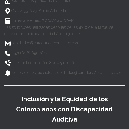
Curaduría Segunda de Manizales
Cra 24 53 A 27 Barrio Arboleda
Lunes a Viernes, 7:00AM a 4:00PM
Las solicitudes realizadas después de las 4:00 de la tarde, se
entenderán radicadas el día hábil siguiente.
solicitudes@curaduria2manizales.com
(+57) (606) 8900812
Línea anticorrupción: 8000 911 616
Notificaciones judiciales: solicitudes@curaduria2manizales.com
Inclusión y la Equidad de los
Colombianos con Discapacidad
Auditiva