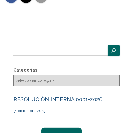
B
u
s
c
Categorías
a
r
RESOLUCIÓN INTERNA 0001-2026
31 diciembre, 2025