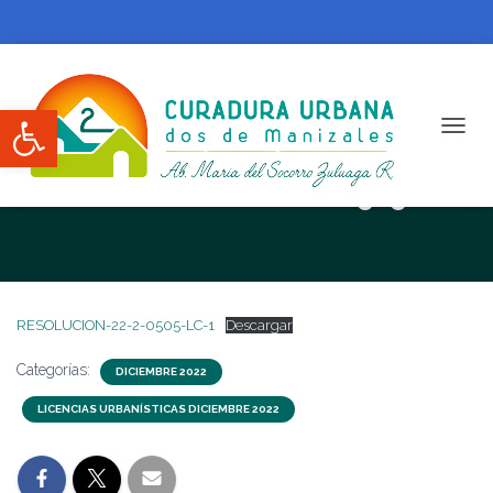
Abrir barra de herramientas
CAMBI
RESOLUCION N. 22-2-0505-LC
RESOLUCION-22-2-0505-LC-1
Descargar
Categorías:
DICIEMBRE 2022
LICENCIAS URBANÍSTICAS DICIEMBRE 2022