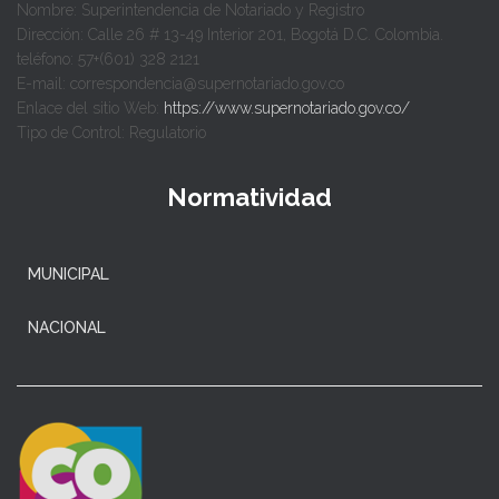
Nombre: Superintendencia de Notariado y Registro
Dirección: Calle 26 # 13-49 Interior 201, Bogotá D.C. Colombia.
teléfono: 57+(601) 328 2121
E-mail: correspondencia@supernotariado.gov.co
Enlace del sitio Web:
https://www.supernotariado.gov.co/
Tipo de Control: Regulatorio
Normatividad
MUNICIPAL
NACIONAL