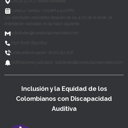
Cra 24 53 A 27 Barrio Arboleda
Lunes a Viernes, 7:00AM a 4:00PM
Las solicitudes realizadas después de las 4:00 de la tarde, se
entenderán radicadas el día hábil siguiente.
solicitudes@curaduria2manizales.com
(+57) (606) 8900812
Línea anticorrupción: 8000 911 616
Notificaciones judiciales: solicitudes@curaduria2manizales.com
Inclusión y la Equidad de los
Colombianos con Discapacidad
Auditiva