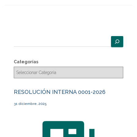
B
u
s
c
Categorías
a
r
RESOLUCIÓN INTERNA 0001-2026
31 diciembre, 2025