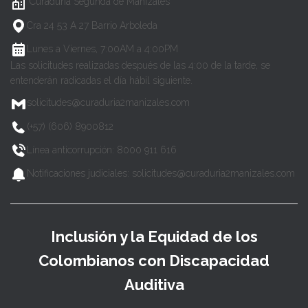
Curaduría Segunda de Manizales
Cra 24 53 A 27 Barrio Arboleda
Lunes a Viernes, 7:00AM a 4:00PM
Las solicitudes realizadas después de las 4:00 de la tarde, se
entenderán radicadas el día hábil siguiente.
solicitudes@curaduria2manizales.com
(+57) (606) 8900812
Línea anticorrupción: 8000 911 616
Notificaciones judiciales: solicitudes@curaduria2manizales.com
Inclusión y la Equidad de los
Colombianos con Discapacidad
Auditiva