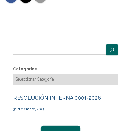
B
u
s
c
Categorías
a
r
RESOLUCIÓN INTERNA 0001-2026
31 diciembre, 2025