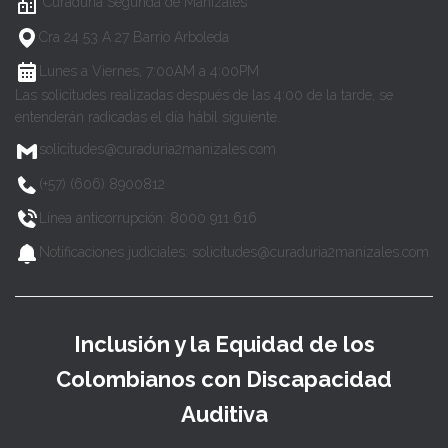
Curaduría Segunda de Manizales
Cra 24 53 A 27 Barrio Arboleda
Lunes a Viernes, 7:00AM a 4:00PM
Las solicitudes realizadas después de las 4:00 de la tarde, se
entenderán radicadas el día hábil siguiente.
solicitudes@curaduria2manizales.com
(+57) (606) 8900812
Línea anticorrupción: 8000 911 616
Notificaciones judiciales: solicitudes@curaduria2manizales.com
Inclusión y la Equidad de los
Colombianos con Discapacidad
Auditiva