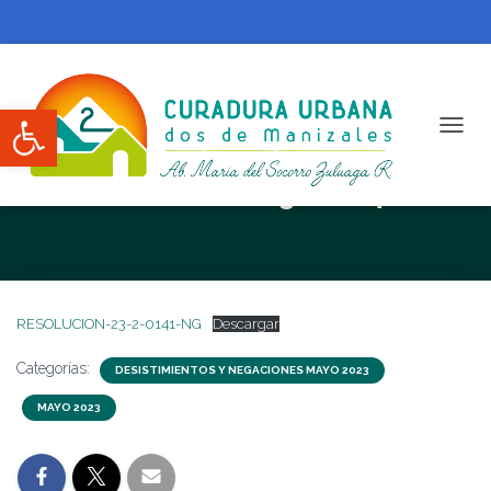
Abrir barra de herramientas
CAMBI
RESOLUCION N. 23-2-0141-NG
RESOLUCION-23-2-0141-NG
Descargar
Categorías:
DESISTIMIENTOS Y NEGACIONES MAYO 2023
MAYO 2023