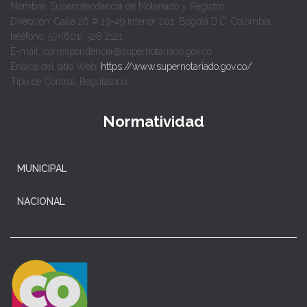
Nombre: Superintendencia de Notariado y Registro
Dirección: Calle 26 # 13-49 Interior 201, Bogotá D.C. Colombia.
teléfono: 57+(601) 328 2121
E-mail: correspondencia@supernotariado.gov.co
Enlace del sitio Web:
https://www.supernotariado.gov.co/
Tipo de Control: Regulatorio
Normatividad
MUNICIPAL
NACIONAL