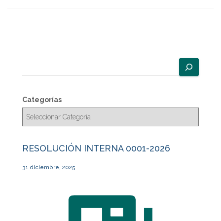
B
u
s
c
Categorías
a
r
RESOLUCIÓN INTERNA 0001-2026
31 diciembre, 2025