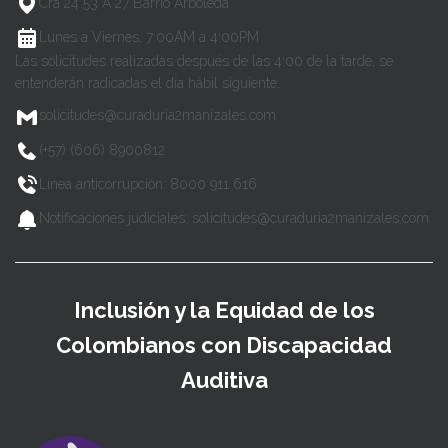
Cra 24 53 A 27 Barrio Arboleda
Lunes a Viernes, 7:00AM a 4:00PM
Las solicitudes realizadas después de las 4:00 de la tarde, se
entenderán radicadas el día hábil siguiente.
solicitudes@curaduria2manizales.com
(+57) (606) 8900812
Línea anticorrupción: 8000 911 616
Notificaciones judiciales: solicitudes@curaduria2manizales.com
Inclusión y la Equidad de los
Colombianos con Discapacidad
Auditiva