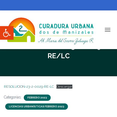
Abrir barra de herramientas
CAMBI
RESOLUCION N. 23-2-0029-
RE/LC
RESOLUCION-23-2-0029-RE-LC
Descargar
Categorías:
FEBRERO 2023
LICENCIAS URBANÍSTICAS FEBRERO 2023