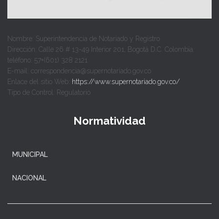
Nombre: Superintendencia de Notariado y Registro
Dirección: Calle 26 # 13-49 Interior 201, Bogotá D.C. Colombia.
teléfono: 57+(601) 328 2121
E-mail: correspondencia@supernotariado.gov.co
Enlace del sitio Web:
https://www.supernotariado.gov.co/
Tipo de Control: Regulatorio
Normatividad
MUNICIPAL
NACIONAL