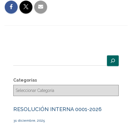
B
u
s
c
Categorías
a
r
RESOLUCIÓN INTERNA 0001-2026
31 diciembre, 2025