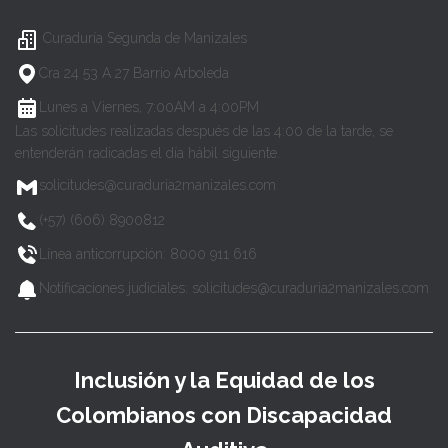
Curaduría Segunda de Manizales
Cra 24 53 A 27 Barrio Arboleda
Lunes a Viernes, 7:00AM a 4:00PM
Las solicitudes realizadas después de las 4:00 de la tarde, se
entenderán radicadas el día hábil siguiente.
solicitudes@curaduria2manizales.com
(+57) (606) 8900812
Línea anticorrupción: 8000 911 616
Notificaciones judiciales: solicitudes@curaduria2manizales.com
Inclusión y la Equidad de los
Colombianos con Discapacidad