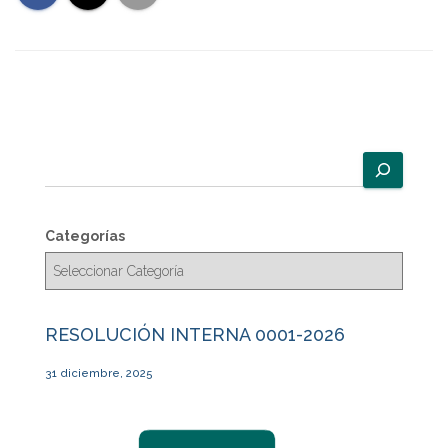
B
u
s
c
Categorías
a
r
RESOLUCIÓN INTERNA 0001-2026
31 diciembre, 2025