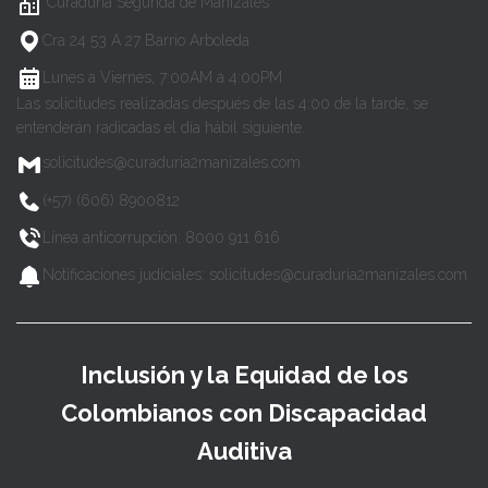
Curaduría Segunda de Manizales
Cra 24 53 A 27 Barrio Arboleda
Lunes a Viernes, 7:00AM a 4:00PM
Las solicitudes realizadas después de las 4:00 de la tarde, se
entenderán radicadas el día hábil siguiente.
solicitudes@curaduria2manizales.com
(+57) (606) 8900812
Línea anticorrupción: 8000 911 616
Notificaciones judiciales: solicitudes@curaduria2manizales.com
Inclusión y la Equidad de los
Colombianos con Discapacidad
Auditiva