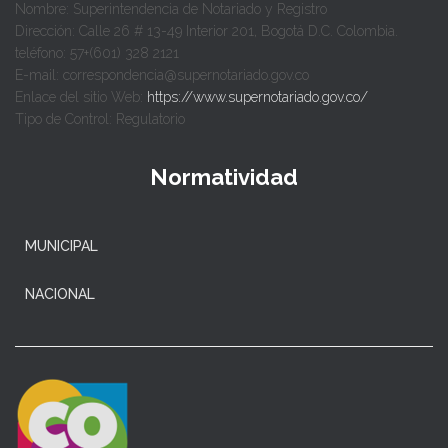
Nombre: Superintendencia de Notariado y Registro
Dirección: Calle 26 # 13-49 Interior 201, Bogotá D.C. Colombia.
teléfono: 57+(601) 328 2121
E-mail: correspondencia@supernotariado.gov.co
Enlace del sitio Web:
https://www.supernotariado.gov.co/
Tipo de Control: Regulatorio
Normatividad
MUNICIPAL
NACIONAL