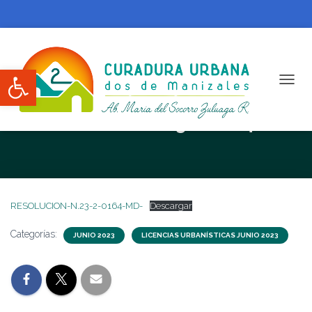
Abrir barra de herramientas
CAMBI
RESOLUCION N. 23-2-0164-MD
RESOLUCION-N.23-2-0164-MD-
Descargar
Categorías:
JUNIO 2023
LICENCIAS URBANÍSTICAS JUNIO 2023