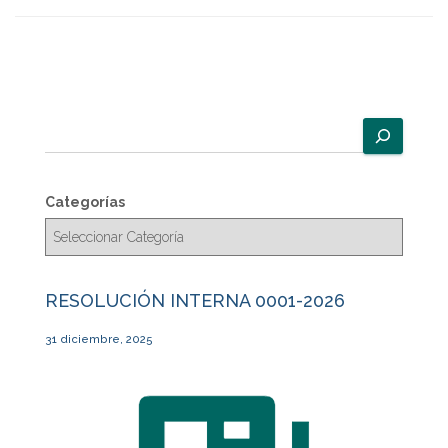
B
u
s
c
Categorías
a
r
RESOLUCIÓN INTERNA 0001-2026
31 diciembre, 2025