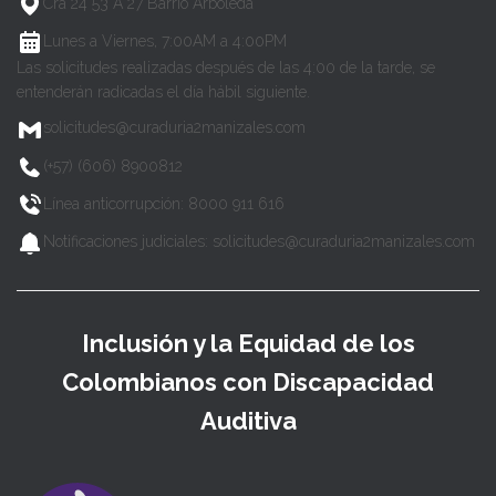
Cra 24 53 A 27 Barrio Arboleda
Lunes a Viernes, 7:00AM a 4:00PM
Las solicitudes realizadas después de las 4:00 de la tarde, se
entenderán radicadas el día hábil siguiente.
solicitudes@curaduria2manizales.com
(+57) (606) 8900812
Línea anticorrupción: 8000 911 616
Notificaciones judiciales: solicitudes@curaduria2manizales.com
Inclusión y la Equidad de los
Colombianos con Discapacidad
Auditiva