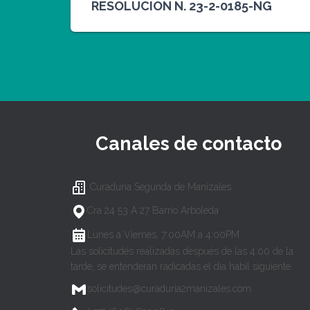
RESOLUCION N. 23-2-0185-NG
Canales de contacto
Curaduría Segunda de Manizales
Cra 24 53 A 27 Barrio Arboleda
Lunes a Viernes, 7:00AM a 4:00PM
Las solicitudes realizadas después de las 4:00 de la
tarde, se entenderán radicadas el día hábil siguiente.
solicitudes@curaduria2manizales.com