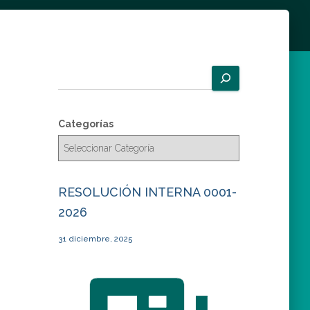
B
u
s
c
Categorías
a
r
RESOLUCIÓN INTERNA 0001-
2026
31 diciembre, 2025