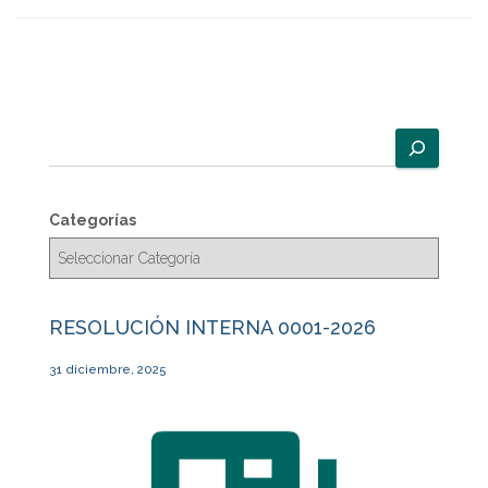
B
u
s
c
Categorías
a
r
RESOLUCIÓN INTERNA 0001-2026
31 diciembre, 2025