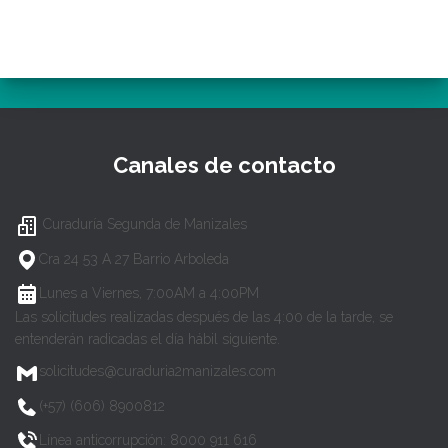
Canales de contacto
Curaduría Segunda de Manizales
Cra 24 53 A 27 Barrio Arboleda
Lunes a Viernes, 7:00AM a 4:00PM
Las solicitudes realizadas después de las 4:00 de la tarde, se
entenderán radicadas el día hábil siguiente.
solicitudes@curaduria2manizales.com
(+57) (606) 8900812
Línea anticorrupción: 8000 911 616