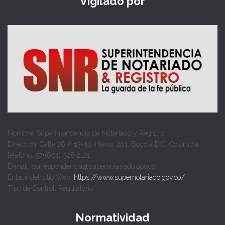
Vigilado por
Nombre: Superintendencia de Notariado y Registro
Dirección: Calle 26 # 13-49 Interior 201, Bogotá D.C. Colombia.
teléfono: 57+(601) 328 2121
E-mail: correspondencia@supernotariado.gov.co
Enlace del sitio Web:
https://www.supernotariado.gov.co/
Tipo de Control: Regulatorio
Normatividad