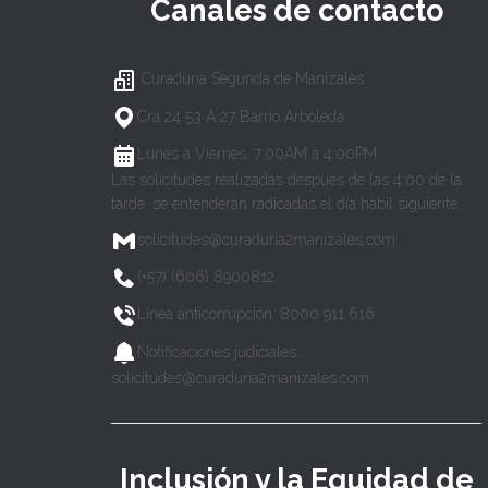
Canales de contacto
Curaduría Segunda de Manizales
Cra 24 53 A 27 Barrio Arboleda
Lunes a Viernes, 7:00AM a 4:00PM
Las solicitudes realizadas después de las 4:00 de la
tarde, se entenderán radicadas el día hábil siguiente.
solicitudes@curaduria2manizales.com
(+57) (606) 8900812
Línea anticorrupción: 8000 911 616
Notificaciones judiciales:
solicitudes@curaduria2manizales.com
Inclusión y la Equidad de