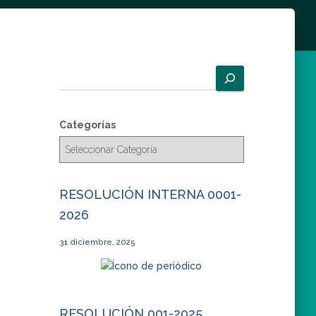
B
u
s
c
Categorías
a
r
RESOLUCIÓN INTERNA 0001-
2026
31 diciembre, 2025
RESOLUCIÓN 001-2025