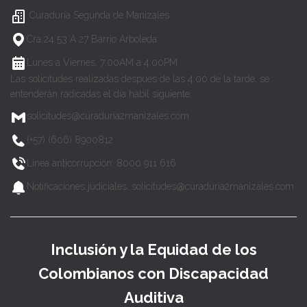
Curaduría Segunda de Manizales
Cra 24 53 A 27 Barrio Arboleda
Lunes a Viernes, 7:00AM a 4:00PM
Las solicitudes realizadas después de las 4:00 de la tarde, se
entenderán radicadas el día hábil siguiente.
solicitudes@curaduria2manizales.com
(+57) (606) 8900812
Línea anticorrupción: 8000 911 616
Notificaciones judiciales: solicitudes@curaduria2manizales.com
Inclusión y la Equidad de los
Colombianos con Discapacidad
Auditiva