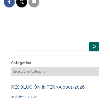
B
u
s
c
Categorías
a
r
RESOLUCIÓN INTERNA 0001-2026
31 diciembre, 2025