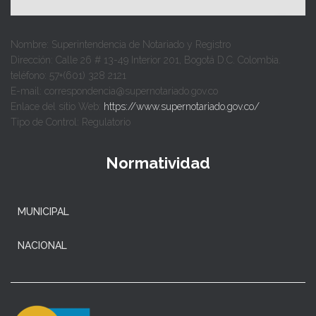
Nombre: Superintendencia de Notariado y Registro
Dirección: Calle 26 # 13-49 Interior 201, Bogotá D.C. Colombia.
teléfono: 57+(601) 328 2121
E-mail: correspondencia@supernotariado.gov.co
Enlace del sitio Web:
https://www.supernotariado.gov.co/
Tipo de Control: Regulatorio
Normatividad
MUNICIPAL
NACIONAL