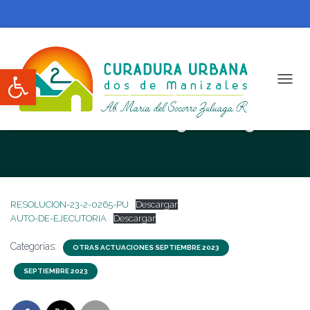
Abrir barra de herramientas
CAMBI
RESOLUCIÓN N. 23-2-0265-PU
RESOLUCION-23-2-0265-PU
Descargar
AUTO-DE-EJECUTORIA
Descargar
Categorías:
OTRAS ACTUACIONES SEPTIEMBRE 2023
SEPTIEMBRE 2023