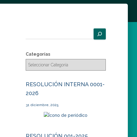
B
u
s
c
Categorías
a
r
RESOLUCIÓN INTERNA 0001-
2026
31 diciembre, 2025
RESOLUCIÓN 001-2025