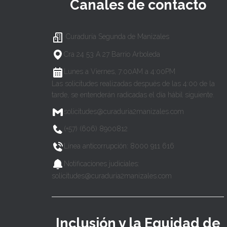
Canales de contacto
Curaduría Segunda de Manizales
Cra 24 53 A 27 Barrio Arboleda
Lunes a Viernes, 7:00AM a 4:00PM
Las solicitudes realizadas después de las 4:00 de la
tarde, se entenderán radicadas el día hábil siguiente.
solicitudes@curaduria2manizales.com
(+57) (606) 8900812
Línea anticorrupción: 8000 911 616
Notificaciones judiciales:
solicitudes@curaduria2manizales.com
Inclusión y la Equidad de