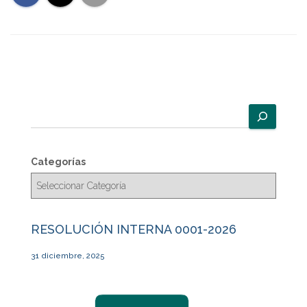
B
u
s
c
Categorías
a
r
RESOLUCIÓN INTERNA 0001-2026
31 diciembre, 2025