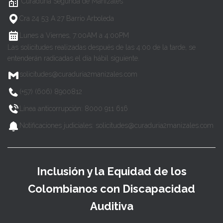
Curaduría Segunda de Manizales
Cra 24 53 A 27 Barrio Arboleda
Lunes a Viernes, 7:00AM a 4:00PM
Las solicitudes realizadas después de las 4:00 de la tarde, se
entenderán radicadas el día hábil siguiente.
solicitudes@curaduria2manizales.com
(+57) (606) 8900812
Línea anticorrupción: 8000 911 616
Notificaciones judiciales: solicitudes@curaduria2manizales.com
Inclusión y la Equidad de los
Colombianos con Discapacidad
Auditiva