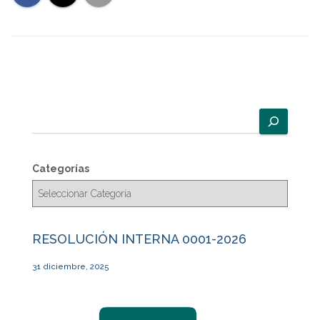
B
u
s
c
Categorías
a
r
RESOLUCIÓN INTERNA 0001-2026
31 diciembre, 2025