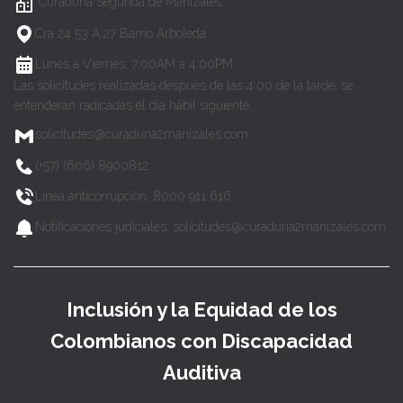
Curaduría Segunda de Manizales
Cra 24 53 A 27 Barrio Arboleda
Lunes a Viernes, 7:00AM a 4:00PM
Las solicitudes realizadas después de las 4:00 de la tarde, se
entenderán radicadas el día hábil siguiente.
solicitudes@curaduria2manizales.com
(+57) (606) 8900812
Línea anticorrupción: 8000 911 616
Notificaciones judiciales: solicitudes@curaduria2manizales.com
Inclusión y la Equidad de los
Colombianos con Discapacidad
Auditiva