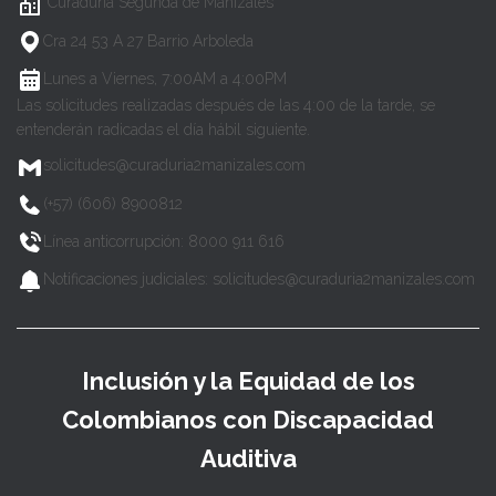
Curaduría Segunda de Manizales
Cra 24 53 A 27 Barrio Arboleda
Lunes a Viernes, 7:00AM a 4:00PM
Las solicitudes realizadas después de las 4:00 de la tarde, se
entenderán radicadas el día hábil siguiente.
solicitudes@curaduria2manizales.com
(+57) (606) 8900812
Línea anticorrupción: 8000 911 616
Notificaciones judiciales: solicitudes@curaduria2manizales.com
Inclusión y la Equidad de los
Colombianos con Discapacidad
Auditiva