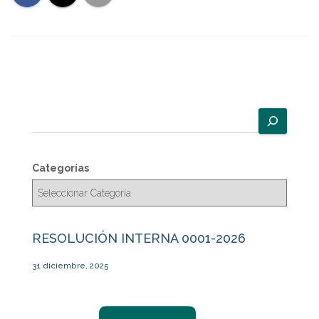
B
u
s
c
Categorías
a
r
RESOLUCIÓN INTERNA 0001-2026
31 diciembre, 2025