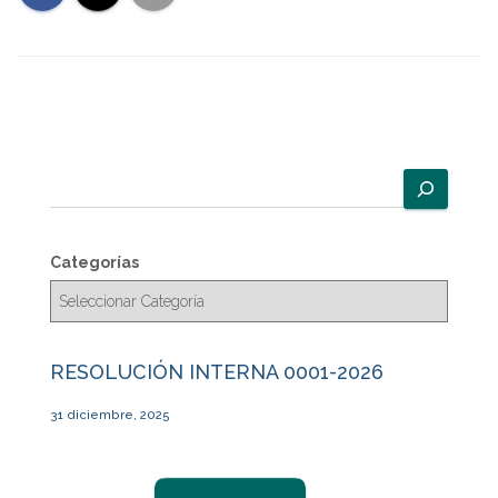
B
u
s
c
Categorías
a
r
RESOLUCIÓN INTERNA 0001-2026
31 diciembre, 2025