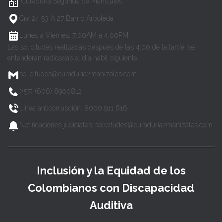
Curaduría Segunda de Manizales
Cra 24 53 A 27 Barrio Arboleda
Lunes a Viernes, 7:00AM a 4:00PM
Las solicitudes realizadas después de las 4:00 de la tarde, se
entenderán radicadas el día hábil siguiente.
solicitudes@curaduria2manizales.com
(+57) (606) 8900812
Línea anticorrupción: 8000 911 616
Notificaciones judiciales: solicitudes@curaduria2manizales.com
Inclusión y la Equidad de los
Colombianos con Discapacidad
Auditiva