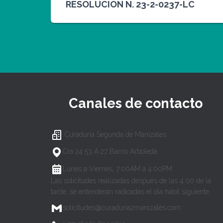
RESOLUCION N. 23-2-0237-LC
Canales de contacto
Curaduría Segunda de Manizales
Cra 24 53 A 27 Barrio Arboleda
Lunes a Viernes, 7:00AM a 4:00PM
Las solicitudes realizadas después de las 4:00 de la
tarde, se entenderán radicadas el día hábil siguiente.
solicitudes@curaduria2manizales.com