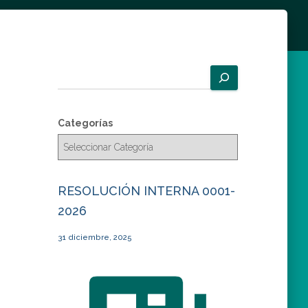
B
u
s
c
Categorías
a
r
RESOLUCIÓN INTERNA 0001-
2026
31 diciembre, 2025