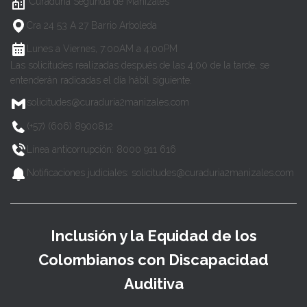
Curaduría Segunda de Manizales
Cra 24 53 A 27 Barrio Arboleda
Lunes a Viernes, 7:00AM a 4:00PM
Las solicitudes realizadas después de las 4:00 de la tarde, se
entenderán radicadas el día hábil siguiente.
solicitudes@curaduria2manizales.com
(+57) (606) 8900812
Línea anticorrupción: 8000 911 616
Notificaciones judiciales: solicitudes@curaduria2manizales.com
Inclusión y la Equidad de los
Colombianos con Discapacidad
Auditiva