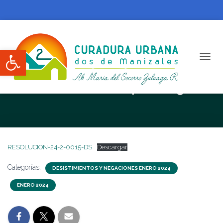
Abrir barra de herramientas
CAMBI
RESOLUCION N. 24-2-0015-DS
RESOLUCION-24-2-0015-DS
Descargar
Categorías:
DESISTIMIENTOS Y NEGACIONES ENERO 2024
ENERO 2024