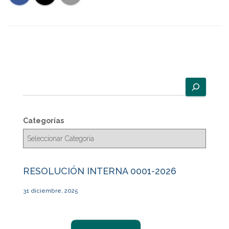
B
u
s
c
Categorías
a
r
RESOLUCIÓN INTERNA 0001-2026
31 diciembre, 2025