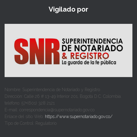
Vigilado por
Nombre: Superintendencia de Notariado y Registro
Dirección: Calle 26 # 13-49 Interior 201, Bogotá D.C. Colombia.
teléfono: 57+(601) 328 2121
E-mail: correspondencia@supernotariado.gov.co
Enlace del sitio Web:
https://www.supernotariado.gov.co/
Tipo de Control: Regulatorio