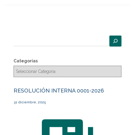
B
u
s
c
Categorías
a
r
RESOLUCIÓN INTERNA 0001-2026
31 diciembre, 2025