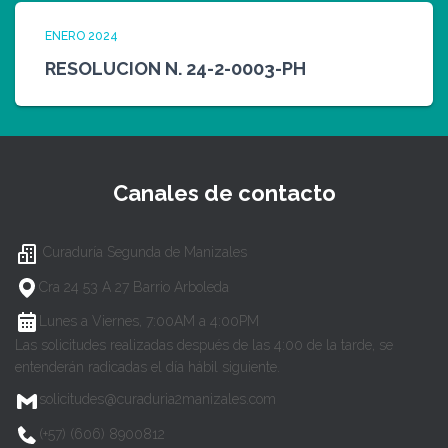
ENERO 2024
RESOLUCION N. 24-2-0003-PH
Canales de contacto
Curaduría Segunda de Manizales
Cra 24 53 A 27 Barrio Arboleda
Lunes a Viernes, 7:00AM a 4:00PM
Las solicitudes realizadas después de las 4:00 de la tarde, se
entenderán radicadas el día hábil siguiente.
solicitudes@curaduria2manizales.com
(+57) (606) 8900812