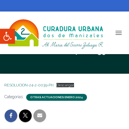
Abrir barra de herramientas
CAMBI
RESOLUCION N. 24-2-0039-PH
RESOLUCION-24-2-0039-PH
Descargar
Categorías:
OTRAS ACTUACIONES ENERO 2024