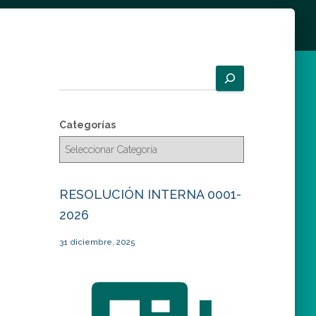
B
u
s
c
Categorías
a
r
RESOLUCIÓN INTERNA 0001-
2026
31 diciembre, 2025