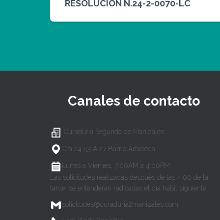
RESOLUCION N.24-2-0070-LC
Canales de contacto
Curaduría Segunda de Manizales
Cra 24 53 A 27 Barrio Arboleda
Lunes a Viernes, 7:00AM a 4:00PM
Las solicitudes realizadas después de las 4:00 de la
tarde, se entenderán radicadas el día hábil siguiente.
solicitudes@curaduria2manizales.com