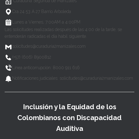
Curaduría Segunda de Manizales
Cra 24 53 A 27 Barrio Arboleda
Lunes a Viernes, 7:00AM a 4:00PM
Las solicitudes realizadas después de las 4:00 de la tarde, se
entenderán radicadas el día hábil siguiente.
solicitudes@curaduria2manizales.com
(+57) (606) 8900812
Línea anticorrupción: 8000 911 616
Notificaciones judiciales: solicitudes@curaduria2manizales.com
Inclusión y la Equidad de los
Colombianos con Discapacidad
Auditiva