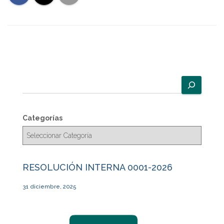
B
u
s
c
Categorías
a
r
RESOLUCIÓN INTERNA 0001-2026
31 diciembre, 2025