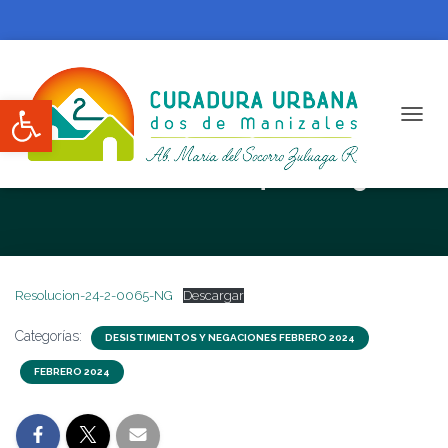
Abrir barra de herramientas
CAMBI
RESOLUCION N. 24-2-0065-NG
Resolucion-24-2-0065-NG
Descargar
Categorías:
DESISTIMIENTOS Y NEGACIONES FEBRERO 2024
FEBRERO 2024