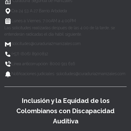
Curaduría Segunda de Manizales
Cra 24 53 A 27 Barrio Arboleda
Lunes a Viernes, 7:00AM a 4:00PM
Las solicitudes realizadas después de las 4:00 de la tarde, se
entenderán radicadas el día hábil siguiente.
solicitudes@curaduria2manizales.com
(+57) (606) 8900812
Línea anticorrupción: 8000 911 616
Notificaciones judiciales: solicitudes@curaduria2manizales.com
Inclusión y la Equidad de los
Colombianos con Discapacidad
Auditiva