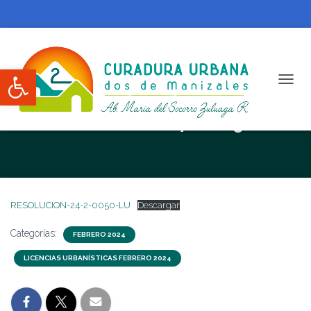
Abrir barra de herramientas
CAMBI
RESOLUCION N.24-2-0050-LU
RESOLUCION-24-2-0050-LU
Descargar
Categorías:
FEBRERO 2024
LICENCIAS URBANÍSTICAS FEBRERO 2024